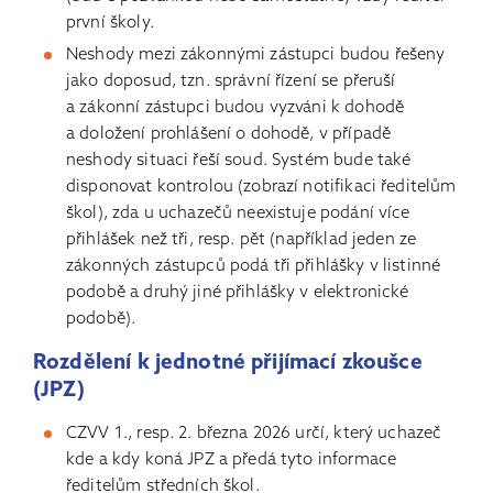
první školy.
Neshody mezi zákonnými zástupci budou řešeny
jako doposud, tzn. správní řízení se přeruší
a zákonní zástupci budou vyzváni k dohodě
a doložení prohlášení o dohodě, v případě
neshody situaci řeší soud. Systém bude také
disponovat kontrolou (zobrazí notifikaci ředitelům
škol), zda u uchazečů neexistuje podání více
přihlášek než tři, resp. pět (například jeden ze
zákonných zástupců podá tři přihlášky v listinné
podobě a druhý jiné přihlášky v elektronické
podobě).
Rozdělení k jednotné přijímací zkoušce
(JPZ)
CZVV 1., resp. 2. března 2026 určí, který uchazeč
kde a kdy koná JPZ a předá tyto informace
ředitelům středních škol.