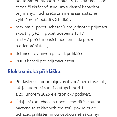
podle zaměření/sportu/lokality, (každá škola-obor-
forma či zkrácené studium s vlastní kapacitou
přijímaných uchazečů znamená samostatné
vyhlašované pořadí výsledků),
maximální počet uchazečů pro jednotné přijímací
zkoušky (JPZ) – počet učeben s 15-17
místy / počet menších učeben – jde pouze
o orientační údaj,
definice povinných příloh k přihlášce,
PDF s kritérii pro přijímací řízení.
Elektronická přihláška
Přihlášky se budou objevovat v reálném čase tak,
jak je budou zákonní zástupci mezi 1.
a 20. únorem 2026 elektronicky podávat.
Údaje zákonného zástupce i jeho dítěte budou
načtené ze základních registrů, pokud bude
uchazeč přihlášen jinou osobou než zákonným