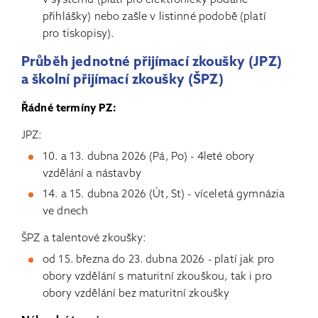
v systému (platí pro elektronicky podané
přihlášky) nebo zašle v listinné podobě (platí
pro tiskopisy).
Průběh jednotné přijímací zkoušky (JPZ)
a školní přijímací zkoušky (ŠPZ)
Řádné termíny PZ:
JPZ:
10. a 13. dubna 2026 (Pá, Po) - 4leté obory
vzdělání a nástavby
14. a 15. dubna 2026 (Út, St) - víceletá gymnázia
ve dnech
ŠPZ a talentové zkoušky:
od 15. března do 23. dubna 2026 - platí jak pro
obory vzdělání s maturitní zkouškou, tak i pro
obory vzdělání bez maturitní zkoušky