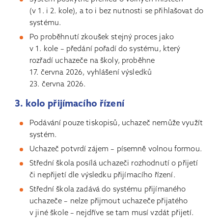
(v 1. i 2. kole), a to i bez nutnosti se přihlašovat do
systému.
Po proběhnutí zkoušek stejný proces jako
v 1. kole – předání pořadí do systému, který
rozřadí uchazeče na školy, proběhne
17. června 2026, vyhlášení výsledků
23. června 2026.
3. kolo přijímacího řízení
Podávání pouze tiskopisů, uchazeč nemůže využít
systém.
Uchazeč potvrdí zájem – písemně volnou formou.
Střední škola posílá uchazeči rozhodnutí o přijetí
či nepřijetí dle výsledku přijímacího řízení.
Střední škola zadává do systému přijímaného
uchazeče – nelze přijmout uchazeče přijatého
v jiné škole – nejdříve se tam musí vzdát přijetí.