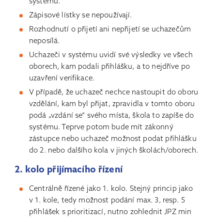
systému.
Zápisové lístky se nepoužívají.
Rozhodnutí o přijetí ani nepřijetí se uchazečům
neposílá.
Uchazeči v systému uvidí své výsledky ve všech
oborech, kam podali přihlášku, a to nejdříve po
uzavření verifikace.
V případě, že uchazeč nechce nastoupit do oboru
vzdělání, kam byl přijat, zpravidla v tomto oboru
podá „vzdání se“ svého místa, škola to zapíše do
systému. Teprve potom bude mít zákonný
zástupce nebo uchazeč možnost podat přihlášku
do 2. nebo dalšího kola v jiných školách/oborech.
2. kolo přijímacího řízení
Centrálně řízené jako 1. kolo. Stejný princip jako
v 1. kole, tedy možnost podání max. 3, resp. 5
přihlášek s prioritizací, nutno zohlednit JPZ min