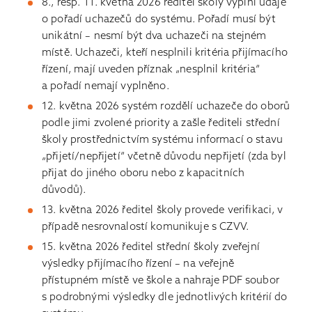
8., resp. 11. května 2026 ředitel školy vyplní údaje
o pořadí uchazečů do systému. Pořadí musí být
unikátní – nesmí být dva uchazeči na stejném
místě. Uchazeči, kteří nesplnili kritéria přijímacího
řízení, mají uveden příznak „nesplnil kritéria“
a pořadí nemají vyplněno.
12. května 2026 systém rozdělí uchazeče do oborů
podle jimi zvolené priority a zašle řediteli střední
školy prostřednictvím systému informací o stavu
„přijetí/nepřijetí“ včetně důvodu nepřijetí (zda byl
přijat do jiného oboru nebo z kapacitních
důvodů).
13. května 2026 ředitel školy provede verifikaci, v
případě nesrovnalostí komunikuje s CZVV.
15. května 2026 ředitel střední školy zveřejní
výsledky přijímacího řízení – na veřejně
přístupném místě ve škole a nahraje PDF soubor
s podrobnými výsledky dle jednotlivých kritérií do