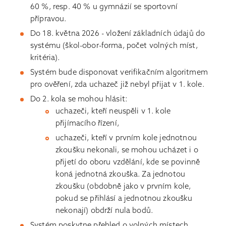
60 %, resp. 40 % u gymnázií se sportovní
přípravou.
Do 18. května 2026 - vložení základních údajů do
systému (škol-obor-forma, počet volných míst,
kritéria).
Systém bude disponovat verifikačním algoritmem
pro ověření, zda uchazeč již nebyl přijat v 1. kole.
Do 2. kola se mohou hlásit:
uchazeči, kteří neuspěli v 1. kole
přijímacího řízení,
uchazeči, kteří v prvním kole jednotnou
zkoušku nekonali, se mohou ucházet i o
přijetí do oboru vzdělání, kde se povinně
koná jednotná zkouška. Za jednotou
zkoušku (obdobně jako v prvním kole,
pokud se přihlásí a jednotnou zkoušku
nekonají) obdrží nula bodů.
Systém poskytne přehled o volných místech