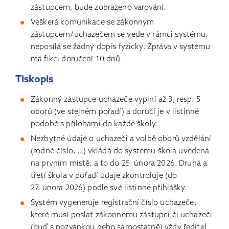
zástupcem, bude zobrazeno varování.
Veškerá komunikace se zákonným
zástupcem/uchazečem se vede v rámci systému,
neposílá se žádný dopis fyzicky. Zpráva v systému
má fikci doručení 10 dnů.
Tiskopis
Zákonný zástupce uchazeče vyplní až 3, resp. 5
oborů (ve stejném pořadí) a doručí je v listinné
podobě s přílohami do každé školy.
Nezbytné údaje o uchazeči a volbě oborů vzdělání
(rodné číslo, ...) vkládá do systému škola uvedená
na prvním místě, a to do 25. února 2026. Druhá a
třetí škola v pořadí údaje zkontroluje (do
27. února 2026) podle své listinné přihlášky.
Systém vygeneruje registrační číslo uchazeče,
které musí poslat zákonnému zástupci či uchazeči
(buď s pozvánkou nebo samostatně) vždy ředitel